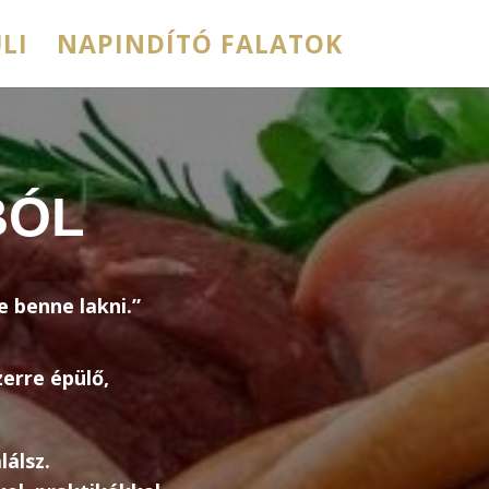
LI
NAPINDÍTÓ FALATOK
BÓL
e benne lakni.”
erre épülő,
lálsz.