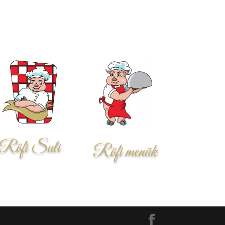
Röfi Suli
Röfi menük