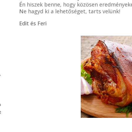
É
n hiszek benne, hogy közösen eredményeke
N
e hagyd ki a lehetőséget, tarts velünk!
Edit és Feri
,
a
t