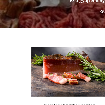
Ez a gyűjtemény 
Kö