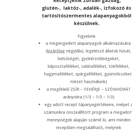
Receptjeink zsírban gazdag,
glutén-, laktóz-, adalék-, ízfokozó és
tartósítószermentes alapanyagokból
készülnek.
Figyelünk
a megengedett alapanyagok alkalmazására:
(
kizárólag
négylábú, legelésző állatok húsát,
belsőségét, gyökérzöldségeket,
káposztaféléket, salátaféléket, tökféléket,
hagymaféléket, spárgaféléket, gyümölcsöket
mézet használunk)
a megfelelő ZSÍR – FEHÉRJE – SZÉNHIDRÁT
arányokra (1/3 – 1/3 – 1/3)
egy adott recept tápanyagértékeire, melyet 
számunkra összeállított program a megadot
mennyiségek alapján számít ki, ami minden
receptben megtalálható, melynek