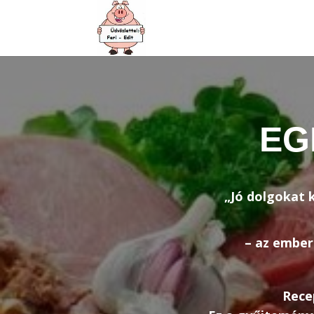
EG
„Jó dolgokat k
– az ember
Recep