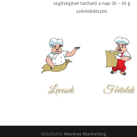
segítségével tartható a napi 30 – 50 g
szénhidrátszint.
Levesek
Főételek
Készítette:
Monkey Marketing