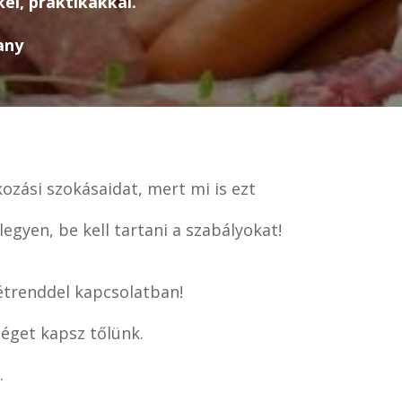
el, praktikákkal.
any
ozási szokásaidat, mert mi is ezt
egyen, be kell tartani a szabályokat!
étrenddel kapcsolatban!
éget kapsz tőlünk.
.