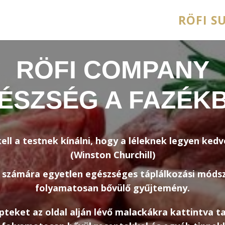
RÖFI SU
RÖFI COMPANY
ÉSZSÉG A FAZÉK
ell a testnek kínálni, hogy a léleknek legyen kedv
(Winston Churchill)
 számára egyetlen egészséges táplálkozási módsz
folyamatosan bővülő gyűjtemény.
teket az oldal alján lévő malackákra kattintva ta