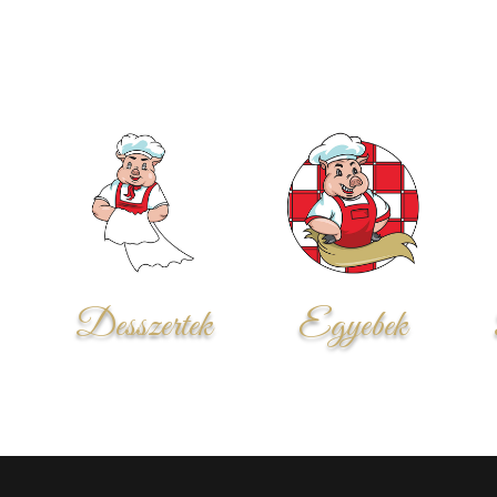
Desszertek
Egyebek