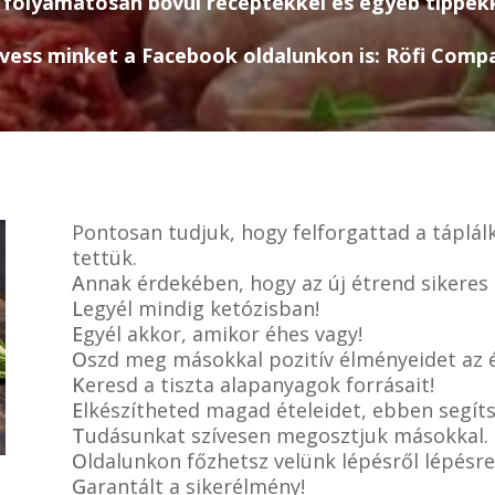
folyamatosan bővül receptekkel és egyéb tippekk
vess minket a Facebook oldalunkon is: Röfi Comp
P
ontosan tudjuk, hogy felforgattad a táplálk
tettük.
A
nnak érdekében, hogy az új étrend sikeres l
L
egyél mindig ketózisban!
E
gyél akkor, amikor éhes vagy!
O
szd meg másokkal pozitív élményeidet az 
K
eresd a tiszta alapanyagok forrásait!
E
lkészítheted magad ételeidet, ebben segíts
T
udásunkat szívesen megosztjuk másokkal.
O
ldalunkon főzhetsz velünk lépésről lépésre
G
arantált a sikerélmény!