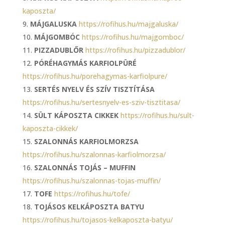
kaposzta/
MÁJGALUSKA
https://rofihus.hu/majgaluska/
MÁJGOMBÓC
https://rofihus.hu/majgomboc/
PIZZADUBLŐR
https://rofihus.hu/pizzadublor/
PÓRÉHAGYMÁS KARFIOLPÜRÉ
https://rofihus.hu/porehagymas-karfiolpure/
SERTÉS NYELV ÉS SZÍV TISZTÍTÁSA
https://rofihus.hu/sertesnyelv-es-sziv-tisztitasa/
SÜLT KÁPOSZTA CIKKEK
https://rofihus.hu/sult-
kaposzta-cikkek/
SZALONNÁS KARFIOLMORZSA
https://rofihus.hu/szalonnas-karfiolmorzsa/
SZALONNÁS TOJÁS – MUFFIN
https://rofihus.hu/szalonnas-tojas-muffin/
TOFE
https://rofihus.hu/tofe/
TOJÁSOS KELKÁPOSZTA BATYU
https://rofihus.hu/tojasos-kelkaposzta-batyu/