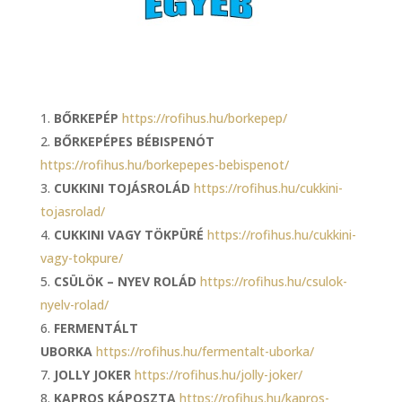
BŐRKEPÉP
https://rofihus.hu/borkepep/
BŐRKEPÉPES BÉBISPENÓT
https://rofihus.hu/borkepepes-bebispenot/
CUKKINI TOJÁSROLÁD
https://rofihus.hu/cukkini-
tojasrolad/
CUKKINI VAGY TÖKPÜRÉ
https://rofihus.hu/cukkini-
vagy-tokpure/
CSÜLÖK – NYEV ROLÁD
https://rofihus.hu/csulok-
nyelv-rolad/
FERMENTÁLT
UBORKA
https://rofihus.hu/fermentalt-uborka/
JOLLY JOKER
https://rofihus.hu/jolly-joker/
KAPROS KÁPOSZTA
https://rofihus.hu/kapros-