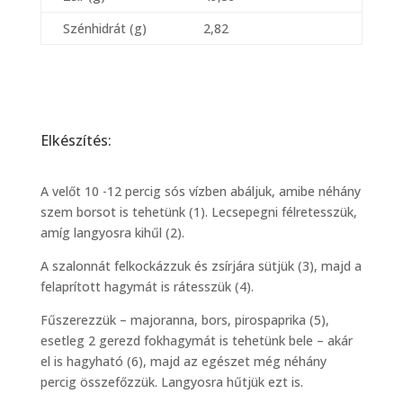
Szénhidrát (g)
2,82
Elkészítés:
A velőt 10 -12 percig sós vízben abáljuk, amibe néhány
szem borsot is tehetünk (1). Lecsepegni félretesszük,
amíg langyosra kihűl (2).
A szalonnát felkockázzuk és zsírjára sütjük (3), majd a
felaprított hagymát is rátesszük (4).
Fűszerezzük – majoranna, bors, pirospaprika (5),
esetleg 2 gerezd fokhagymát is tehetünk bele – akár
el is hagyható (6), majd az egészet még néhány
percig összefőzzük. Langyosra hűtjük ezt is.