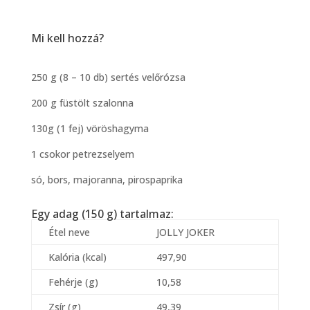
Mi kell hozzá?
250 g (8 – 10 db) sertés velőrózsa
200 g füstölt szalonna
130g (1 fej) vöröshagyma
1 csokor petrezselyem
só, bors, majoranna, pirospaprika
Egy adag (150 g) tartalmaz:
Étel neve
JOLLY JOKER
Kalória (kcal)
497,90
Fehérje (g)
10,58
Zsír (g)
49,39