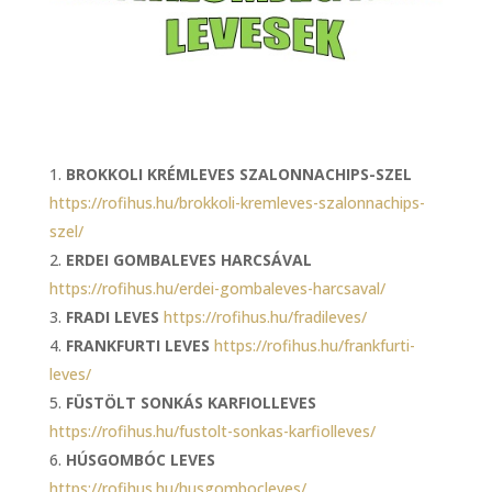
BROKKOLI KRÉMLEVES SZALONNACHIPS-SZEL
https://rofihus.hu/brokkoli-kremleves-szalonnachips-
szel/
ERDEI GOMBALEVES HARCSÁVAL
https://rofihus.hu/erdei-gombaleves-harcsaval/
FRADI LEVES
https://rofihus.hu/fradileves/
FRANKFURTI LEVES
https://rofihus.hu/frankfurti-
leves/
FÜSTÖLT SONKÁS KARFIOLLEVES
https://rofihus.hu/fustolt-sonkas-karfiolleves/
HÚSGOMBÓC LEVES
https://rofihus.hu/husgombocleves/