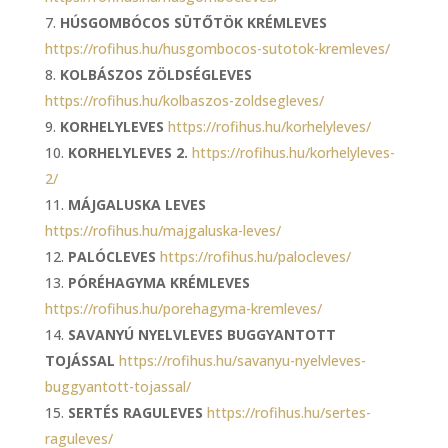
HÚSGOMBÓCOS SÜTŐTÖK KRÉMLEVES
https://rofihus.hu/husgombocos-sutotok-kremleves/
KOLBÁSZOS ZÖLDSÉGLEVES
https://rofihus.hu/kolbaszos-zoldsegleves/
KORHELYLEVES
https://rofihus.hu/korhelyleves/
KORHELYLEVES 2.
https://rofihus.hu/korhelyleves-
2/
MÁJGALUSKA LEVES
https://rofihus.hu/majgaluska-leves/
PALÓCLEVES
https://rofihus.hu/palocleves/
PÓRÉHAGYMA KRÉMLEVES
https://rofihus.hu/porehagyma-kremleves/
SAVANYÚ NYELVLEVES BUGGYANTOTT
TOJÁSSAL
https://rofihus.hu/savanyu-nyelvleves-
buggyantott-tojassal/
SERTÉS RAGULEVES
https://rofihus.hu/sertes-
raguleves/