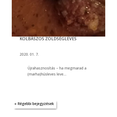
KOLBÁSZOS ZÖLDSÉGLEVES
2020. 01. 7.
Újrahasznosítás – ha megmarad a
(marha)húsleves leve…
« Régebbi bejegyzések