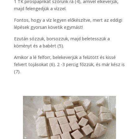
1 TK pirospaprikát szórunk rá (4), amivel elkeverjük,
majd felengedjük a vízzel.
Fontos, hogy a víz legyen előkészítve, mert az eddigi
lépések gyorsan követik egymást!
Ezután sózzuk, borsozzuk, majd beletesszük a
köményt és a babért (5).
Amikor a lé felforr, belekeverjük a felütött és kissé
felvert tojásokat (6). 2 -3 percig főzzük, és már kész is
(7).