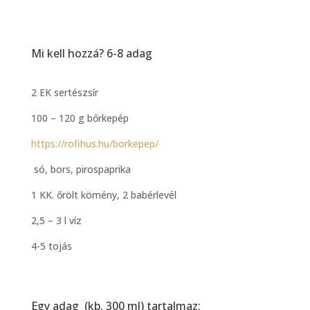
Mi kell hozzá? 6-8 adag
2 EK sertészsír
100 – 120 g bőrkepép
https://rofihus.hu/borkepep/
só, bors, pirospaprika
1 KK. őrölt kömény, 2 babérlevél
2,5 – 3 l víz
4-5 tojás
Egy adag (kb. 300 ml) tartalmaz: