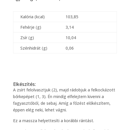
Kalória (kcal)
103,85
Fehérje (g)
3,14
Zsír (g)
10,04
Szénhidrát (g)
0,06
Elkészítés:
A zsírt felolvasztjuk (2), majd rádobjuk a felkockázott
bőrkepépet (1, 3). Én mindíg elfelejtem kivenni a
fagyasztóból, de sebaj. Amíg a főzést előkészítem,
éppen elég neki, lehet vágni.
Ez a massza helyettesíti a korábbi rántást.