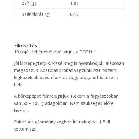
Zsír (g)
1,81
Szénhidrát (g)
0,12
Elkészítés:
10 tojás fehérjéből elkészítjük a TOTU-t.
Jól kicsepegtetjük, kissé meg is nyomkodjuk, alaposan
megsózzuk. Kóstolás próbát végzünk. Azt hiszem,
legközelebb bazsalikomot vagy oreganot is teszek
bele.
A bőrkepépet felmelegítjük. Nekem a fagyasztóban
van 50 – 100 g adagokban. Nem szükséges előre
kivenni.
Ehhez a tojásmennyiséghez felmelegítve 1,5 dl
tettem (2).