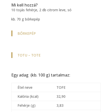
Mi kell hozzá?
10 tojás fehérje, 2 db citrom leve, só
kb. 70 g bőrkepép
BŐRKEPÉP
TOTU – TOTE
Egy adag (kb. 100 g) tartalmaz:
Étel neve
TOFE
Kalória (kcal)
32,90
Fehérje (g)
3,83