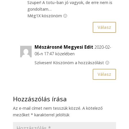
Szuper! A totu–ban jó vagyok, de erre nem is
gondoltam…
Még1X köszönöm 🙂
Válasz
Mészárosné Megyesi Edit
2020-02-
06-n 17:47 közelében
Szívesen! Köszönöm a hozzászólást 🙂
Válasz
Hozzászólás írása
Az e-mail címet nem tesszük közzé.
A kötelező
mezőket
*
karakterrel jelöltük