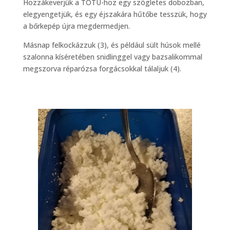
Hozzákeverjük a TOTU-hoz egy szögletes dobozban,
elegyengetjük, és egy éjszakára hűtőbe tesszük, hogy
a bőrkepép újra megdermedjen.
Másnap felkockázzuk (3), és például sült húsok mellé
szalonna kíséretében snidlinggel vagy bazsalikommal
megszorva réparózsa forgácsokkal tálaljuk (4).