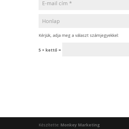
Kérjük, adja meg a választ számjegyekkel:
5 × kettő =
Készítette:
Monkey Marketing