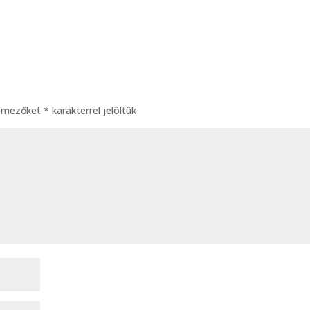
ő mezőket
*
karakterrel jelöltük