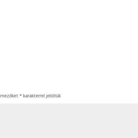
ő mezőket
*
karakterrel jelöltük