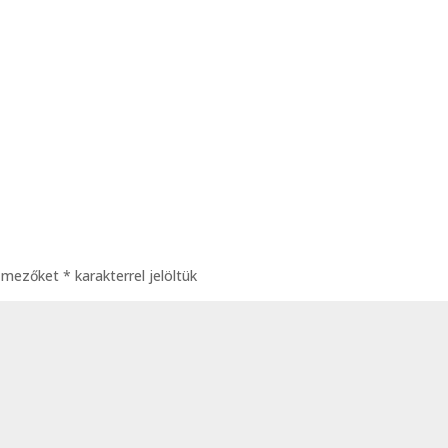
ő mezőket
*
karakterrel jelöltük