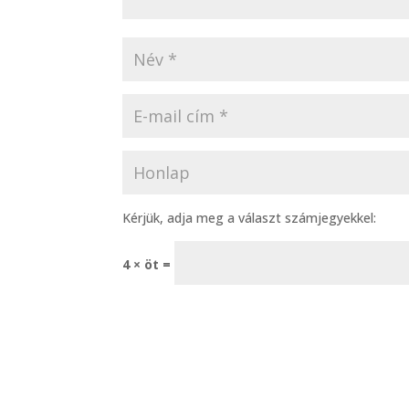
Kérjük, adja meg a választ számjegyekkel:
4 × öt =