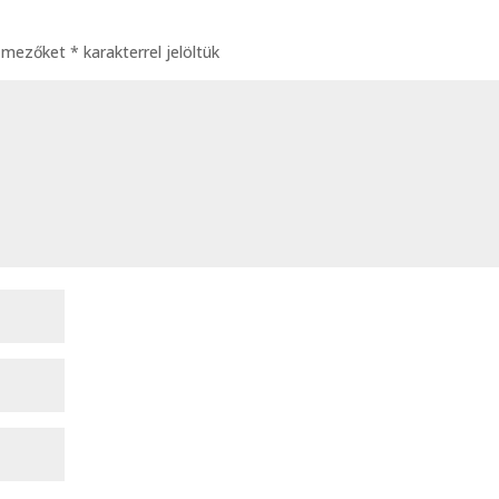
ő mezőket
*
karakterrel jelöltük