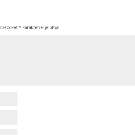
ő mezőket
*
karakterrel jelöltük