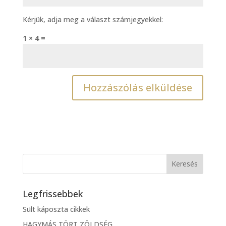
Kérjük, adja meg a választ számjegyekkel:
1 × 4 =
Legfrissebbek
Sült káposzta cikkek
HAGYMÁS TÖRT ZÖLDSÉG