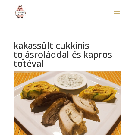
kakassült cukkinis
tojásroláddal és kapros
totéval