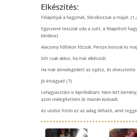
Elkészítés:
Felaprítjuk a hagymát, felcsíkozzuk a májat. (1,
Egyszerre tesszük oda a zsírt, a felaprított ha
kérdése)
Alacsony hőfokon főzzük. Persze borssal és majo
Sót csak akkor, ha már elkészült.
Ha már átmelegedett az egész, és elvesztette 
Jó étvágyat! (7)
Lefagyasztást is kipróbáltam. Nem lett kemény,
azon melegítettem át miután kiolvadt.
Az utolsó fotón ez az adag látható, amit regge