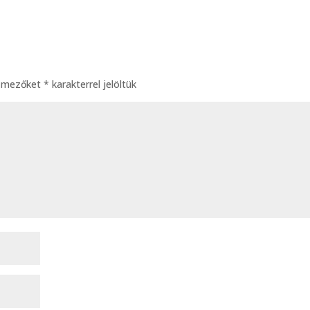
ő mezőket
*
karakterrel jelöltük