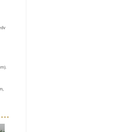
edv
am).
m,