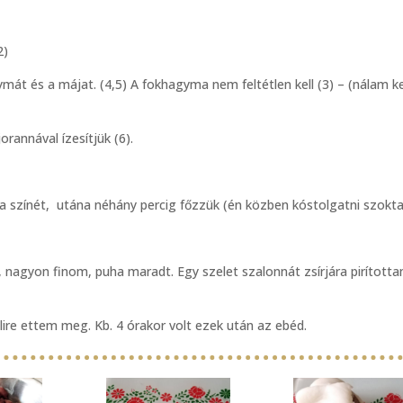
2)
gymát és a májat. (4,5) A fokhagyma nem feltétlen kell (3) – (nálam k
rannával ízesítjük (6).
a színét, utána néhány percig főzzük (én közben kóstolgatni szokt
 nagyon finom, puha maradt. Egy szelet szalonnát zsírjára pirította
lire ettem meg. Kb. 4 órakor volt ezek után az ebéd.