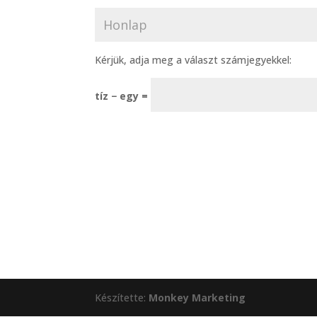
Kérjük, adja meg a választ számjegyekkel:
tíz − egy =
Készítette:
Monkey Marketing