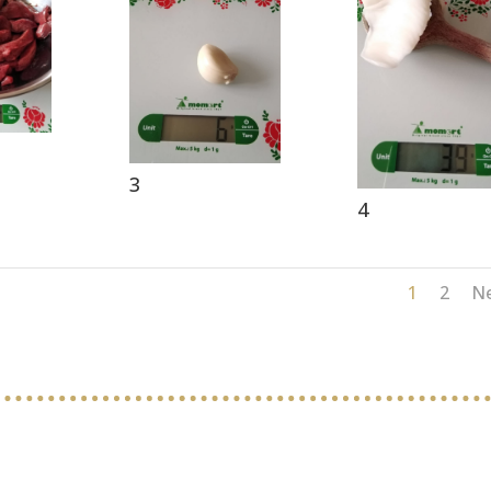
3
4
1
2
N