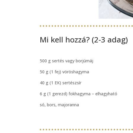
Mi kell hozzá? (2-3 adag)
500 g sertés vagy borjúmáj
50 g (1 fej) vöröshagyma
40 g (1 EK) sertészsír
6 g (1 gerezd) fokhagyma – elhagyható
só, bors, majoranna