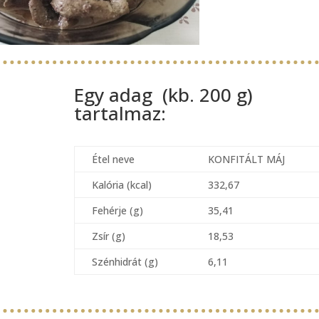
Egy adag (kb. 200 g)
tartalmaz:
Étel neve
KONFITÁLT MÁJ
Kalória (kcal)
332,67
Fehérje (g)
35,41
Zsír (g)
18,53
Szénhidrát (g)
6,11