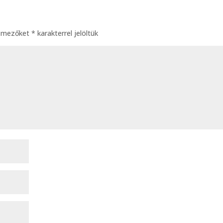
ő mezőket
*
karakterrel jelöltük