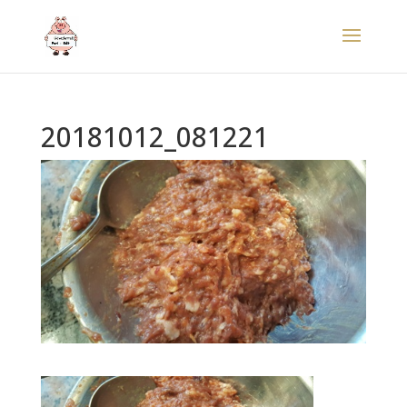
20181012_081221