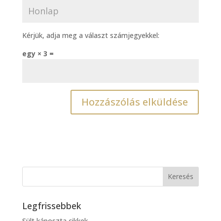
Kérjük, adja meg a választ számjegyekkel:
egy × 3 =
Legfrissebbek
Sült káposzta cikkek