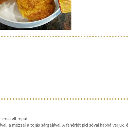
lereszelt répát.
l, a mézzel a tojás sárgájával. A fehérjét pici sóval habbá verjük, 