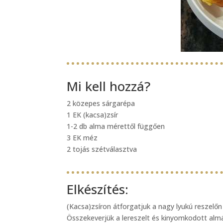
Mi kell hozzá?
2 közepes sárgarépa
1 EK (kacsa)zsír
1-2 db alma mérettől függően
3 EK méz
2 tojás szétválasztva
Elkészítés:
(Kacsa)zsíron átforgatjuk a nagy lyukú reszelőn 
Összekeverjük a lereszelt és kinyomkodott almáva