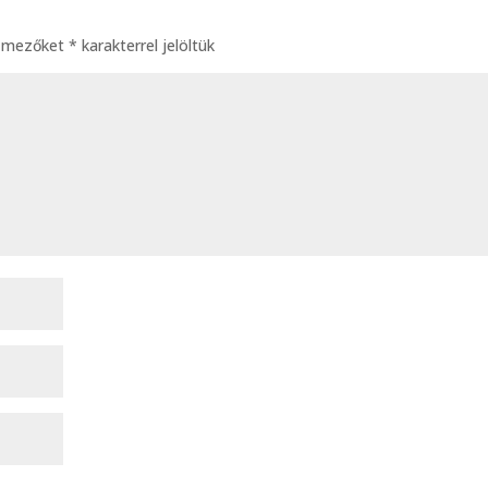
ő mezőket
*
karakterrel jelöltük