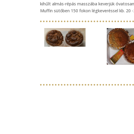
kihűlt almás-répás masszába keverjük óvatosan
Muffin sütőben 150 fokon légkeveréssel kb. 20 -