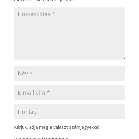
Kérjük, adja meg a választ számjegyekkel:
tizennégy − tizennégy =