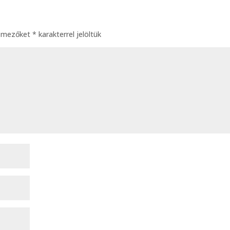
ő mezőket
*
karakterrel jelöltük